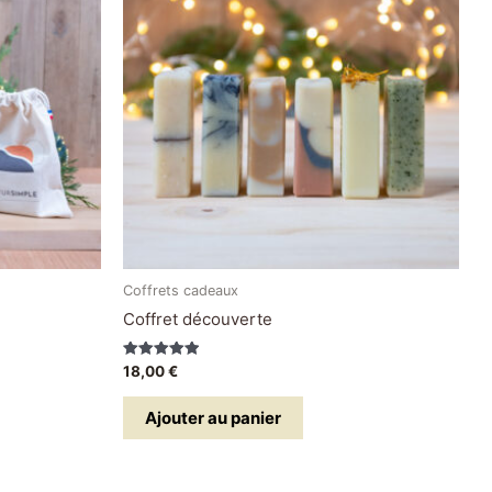
Coffrets cadeaux
Coffret découverte
Note
18,00
€
5.00
sur 5
Ajouter au panier