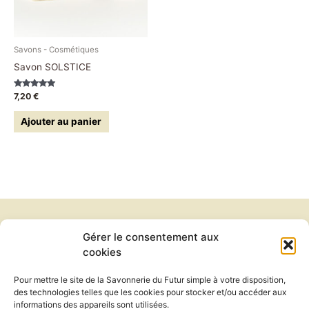
Savons - Cosmétiques
Savon SOLSTICE
Note
7,20
€
5.00
sur 5
Ajouter au panier
Gérer le consentement aux
Newsletter
cookies
Conditions générales de vente
Politique de confidentialité
Pour mettre le site de la Savonnerie du Futur simple à votre disposition,
Politique de cookies
des technologies telles que les cookies pour stocker et/ou accéder aux
Mentions légales
informations des appareils sont utilisées.