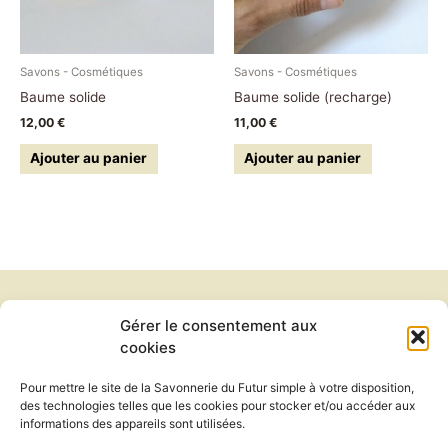
Savons - Cosmétiques
Savons - Cosmétiques
Baume solide
Baume solide (recharge)
12,00
€
11,00
€
Ajouter au panier
Ajouter au panier
Gérer le consentement aux
Newsletter
cookies
Conditions générales de vente
Politique de confidentialité
Pour mettre le site de la Savonnerie du Futur simple à votre disposition,
Politique de cookies
des technologies telles que les cookies pour stocker et/ou accéder aux
Mentions légales
informations des appareils sont utilisées.
Exercer mon droit de rétractation