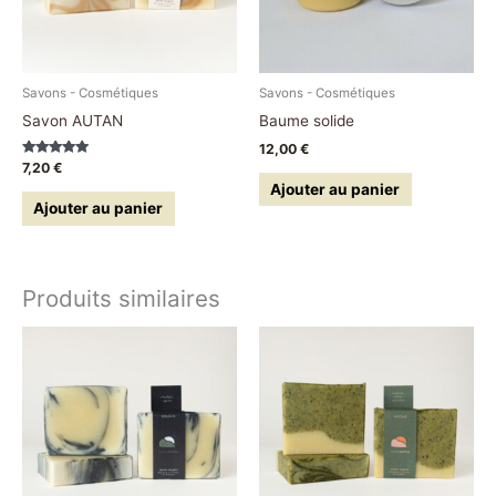
Savons - Cosmétiques
Savons - Cosmétiques
Savon AUTAN
Baume solide
12,00
€
Note
7,20
€
5.00
Ajouter au panier
sur 5
Ajouter au panier
Produits similaires