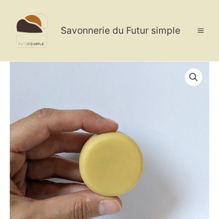
Aller
au
contenu
Savonnerie du Futur simple
quantité
de
Baume
solide
(recharge)