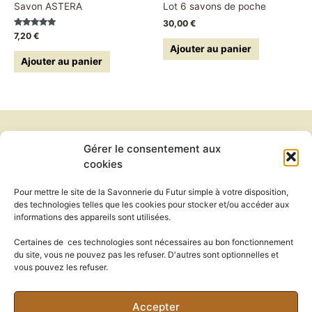
Savon ASTERA
Lot 6 savons de poche
30,00
€
Note
7,20
€
5.00
Ajouter au panier
sur 5
Ajouter au panier
Gérer le consentement aux
Newsletter
cookies
Conditions générales de vente
Politique de confidentialité
Pour mettre le site de la Savonnerie du Futur simple à votre disposition,
Politique de cookies
des technologies telles que les cookies pour stocker et/ou accéder aux
Mentions légales
informations des appareils sont utilisées.
Exercer mon droit de rétractation
Certaines de ces technologies sont nécessaires au bon fonctionnement
du site, vous ne pouvez pas les refuser. D'autres sont optionnelles et
vous pouvez les refuser.
contact@savonnerie-futursimple.com
Accepter