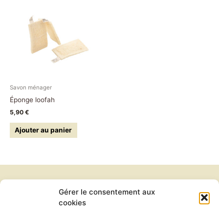
Savon ménager
Éponge loofah
5,90
€
Ajouter au panier
Gérer le consentement aux
Newsletter
cookies
Conditions générales de vente
Politique de confidentialité