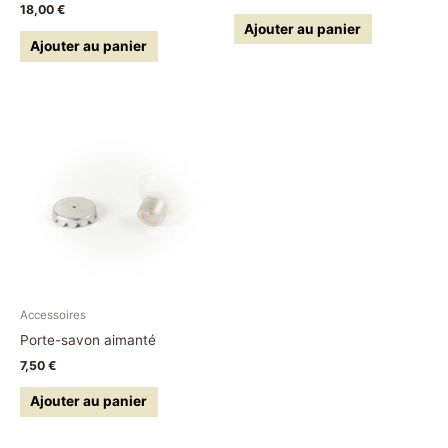
Note
18,00
€
5.00
Ajouter au panier
sur 5
Ajouter au panier
Accessoires
Porte-savon aimanté
7,50
€
Ajouter au panier