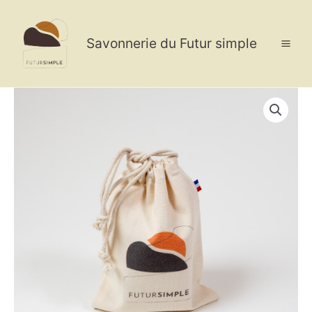
Aller
au
contenu
Savonnerie du Futur simple
quantité
de
Pochon
en
coton
bio