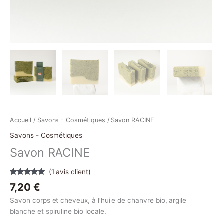
Accueil
/
Savons - Cosmétiques
/ Savon RACINE
Savons - Cosmétiques
Savon RACINE
(
1
avis client)
Noté
1
5.00
7,20
€
sur 5
basé sur
Savon corps et cheveux, à l’huile de chanvre bio, argile
notation
client
blanche et spiruline bio locale.