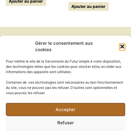
Ajouter au panier
sur 5
Ajouter au panier
Gérer le consentement aux
Newsletter
cookies
Conditions générales de vente
Politique de confidentialité
Pour mettre le site de la Savonnerie du Futur simple à votre disposition,
Politique de cookies
des technologies telles que les cookies pour stocker et/ou accéder aux
Mentions légales
informations des appareils sont utilisées.
Exercer mon droit de rétractation
Certaines de ces technologies sont nécessaires au bon fonctionnement
du site, vous ne pouvez pas les refuser. D'autres sont optionnelles et
vous pouvez les refuser.
contact@savonnerie-futursimple.com
Accepter
Refuser