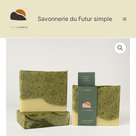
Aller
au
contenu
Savonnerie du Futur simple
quantité
de
Savon
RACINE