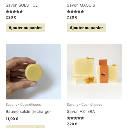
Savon SOLSTICE
Savon MAQUIS
Note
Note
7,20
€
7,20
€
5.00
5.00
sur 5
sur 5
Ajouter au panier
Ajouter au panier
Savons - Cosmétiques
Savons - Cosmétiques
Baume solide (recharge)
Savon ASTERA
11,00
€
Note
7,20
€
5.00