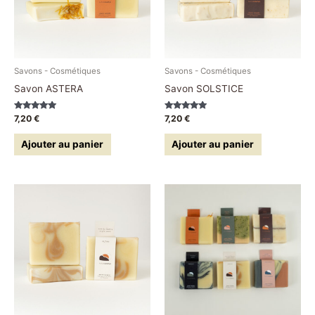
Savons - Cosmétiques
Savons - Cosmétiques
Savon ASTERA
Savon SOLSTICE
Note
Note
7,20
€
7,20
€
5.00
5.00
sur 5
sur 5
Ajouter au panier
Ajouter au panier