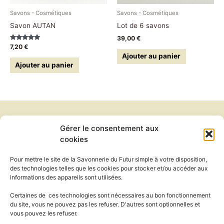
Savons - Cosmétiques
Savons - Cosmétiques
Savon AUTAN
Lot de 6 savons
39,00
€
Note
7,20
€
5.00
Ajouter au panier
sur 5
Ajouter au panier
Gérer le consentement aux
Newsletter
cookies
Conditions générales de vente
Politique de confidentialité
Pour mettre le site de la Savonnerie du Futur simple à votre disposition,
Politique de cookies
des technologies telles que les cookies pour stocker et/ou accéder aux
Mentions légales
informations des appareils sont utilisées.
Exercer mon droit de rétractation
Certaines de ces technologies sont nécessaires au bon fonctionnement
du site, vous ne pouvez pas les refuser. D'autres sont optionnelles et
vous pouvez les refuser.